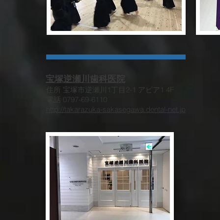
​宝塚逆瀬川歯科医院
住所 宝塚市逆瀬川1丁目2-1 アピア1 4F
​電話 0797-69-6110
http://takarazuka-sakasegawa.dental-net.jp