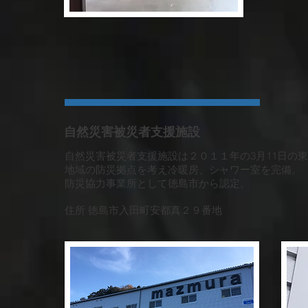
​自然災害被災者支援施設
自然災害被災者支援施設は２０１１年の3月11日の
地域の防災拠点を考え冷暖房、シャワー室を完備。
防災協力事業所として徳島市から認定。
住所 徳島市入田町安都真２９番地