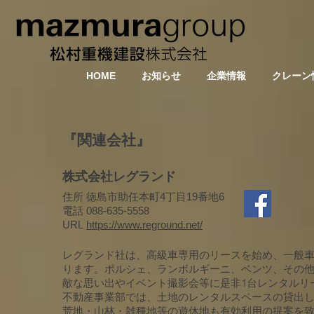
HOME
お知らせ
企業情報
クレーン
『関連会社』
株式会社レグランド
住所 徳島市助任本町4丁目19番地6
電話 088-635-5558
URL
https://www.reground.net/
レグランド社は、高級車専用のリースを始め、一般
ります。ポルシェ、ランボルギーニ、ベンツ、その
敵な思い出やイベント撮影会等に是非1台レンタルリ
不動産事業部では、土地のレンタルスペースの貸出
荒地・山林・雑種地等の遊休地も有効利用の提案を