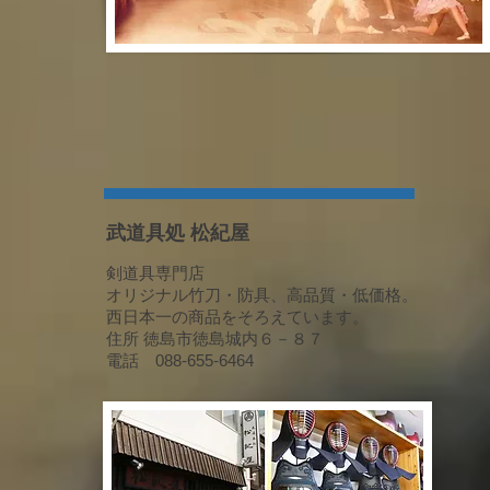
​武道具処 松紀屋
剣道具専門店
オリジナル竹刀・防具、高品質・低価格。
西日本一の商品をそろえています。
住所 徳島市徳島城内６－８７
電話 088-655-6464